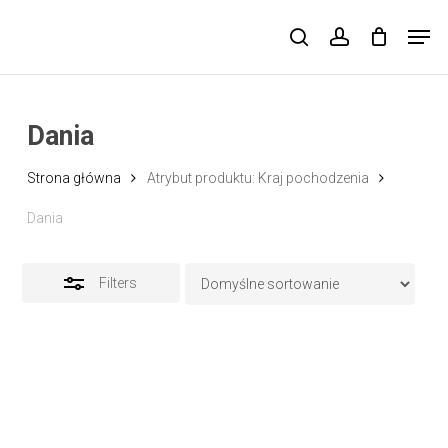
Skip
Men
to
search
account
Close
main
Filters
content
Dania
Strona główna
Atrybut produktu: Kraj pochodzenia
Dania
Filters