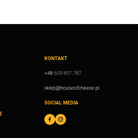
KONTAKT
+48
609 857 787
sklep@houseofcheese.pl
SOCIAL MEDIA
E