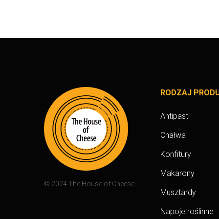
RODZAJ PROD
Antipasti
Chałwa
Konfitury
Makarony
© 2024 The House of Cheese.
Musztardy
Napoje roślinne