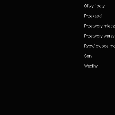
Oliwy i octy
Przekąski
Przetwory mlecz
Przetwory warz
Ryby/ owoce mo
Sery
Wędliny