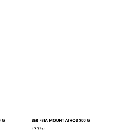
2,5 g
1,7 g
6,1 g
wać w temperaturze pokojowej, po otwarciu
wać w lodówce
2,5 g
0 G
SER FETA MOUNT ATHOS 200 G
17.72
zł