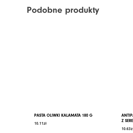
Podobne produkty
PASTA OLIWKI KALAMATA 180 G
ANTI
Z SER
10.11
zł
10.63
z