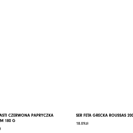
Typ produktu
Antipasti
Węglowodany
Kraj
Grecja
W tym cukry
pochodzenia
Białko
Przechowywanie
Przechowy
przechowy
Sól
Termin ważności
90 dni
Jednostka miary
SZT
PASTI CZERWONA PAPRYCZKA
SER FETA GRECKA ROUSSAS 20
EM 180 G
18.09
zł
ł