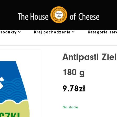
Produkty
Kraj pochodzenia
Kategorie se
Antipasti Zielone papryczki z serem 180 g
Antipasti Zi
180 g
9.78
zł
Na stanie